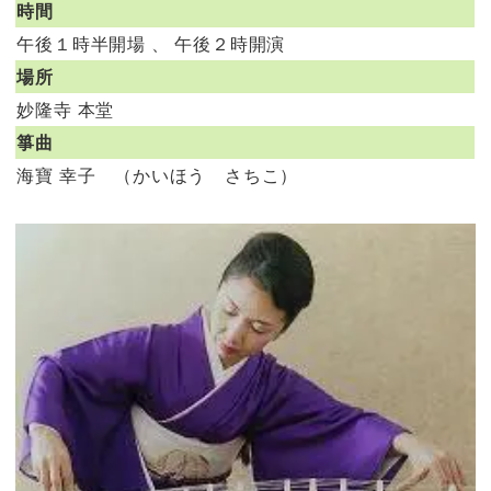
時間
午後１時半開場 、 午後２時開演
場所
妙隆寺 本堂
箏曲
海寶 幸子 （かいほう さちこ）